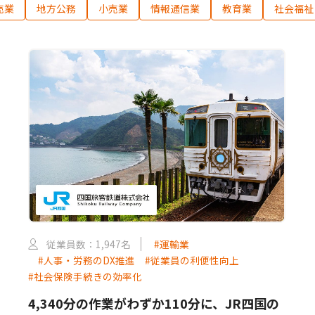
売業
地方公務
小売業
情報通信業
教育業
社会福祉
従業員数：1,947名
#運輸業
#人事・労務のDX推進
#従業員の利便性向上
#社会保険手続きの効率化
4,340分の作業がわずか110分に、JR四国の