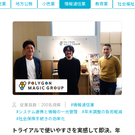
売業
地方公務
小売業
情報通信業
教育業
社会福祉
従業員数：200名規模
#情報通信業
#システム連携と情報の一元管理
#年末調整の負担軽減
#社会保険手続きの効率化
トライアルで使いやすさを実感して即決。年