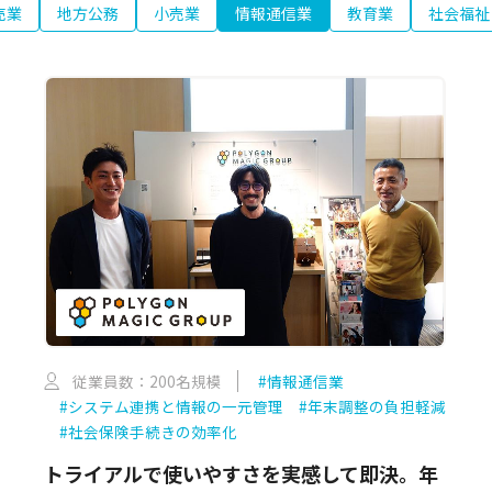
売業
地方公務
小売業
情報通信業
教育業
社会福祉
従業員数：200名規模
#情報通信業
#システム連携と情報の一元管理
#年末調整の負担軽減
#社会保険手続きの効率化
トライアルで使いやすさを実感して即決。年