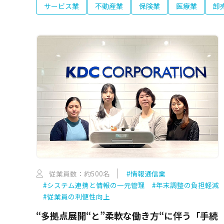
サービス業
不動産業
保険業
医療業
卸
従業員数：約500名
#情報通信業
#システム連携と情報の一元管理
#年末調整の負担軽減
#従業員の利便性向上
“多拠点展開“と”柔軟な働き方“に伴う「手続