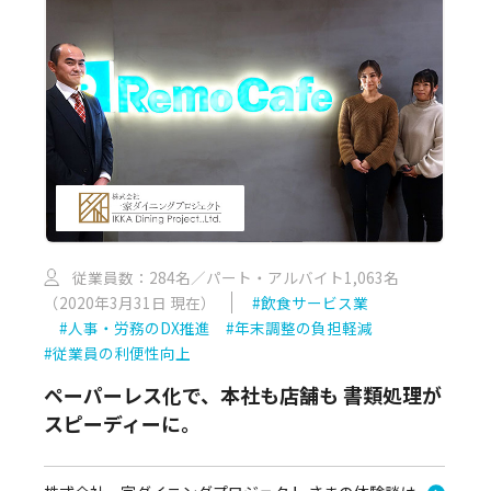
従業員数：284名／パート・アルバイト1,063名
（2020年3月31日 現在）
#飲食サービス業
#人事・労務のDX推進
#年末調整の負担軽減
#従業員の利便性向上
ペーパーレス化で、本社も店舗も 書類処理が
スピーディーに。