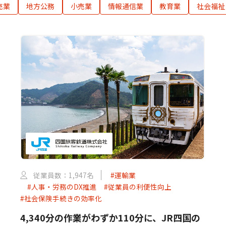
売業
地方公務
小売業
情報通信業
教育業
社会福祉
従業員数：1,947名
#運輸業
#人事・労務のDX推進
#従業員の利便性向上
#社会保険手続きの効率化
4,340分の作業がわずか110分に、JR四国の