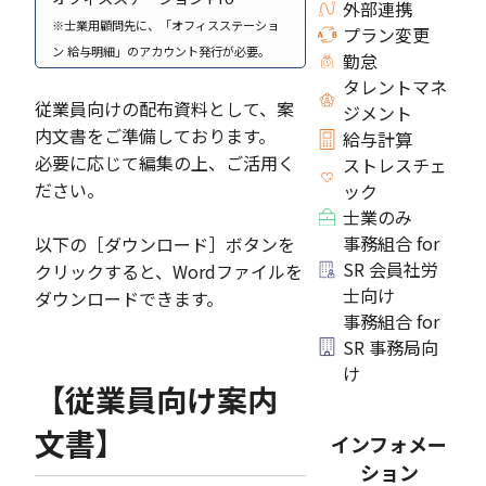
外部連携
※士業用顧問先に、「オフィスステーショ
プラン変更
ン 給与明細」のアカウント発行が必要。
勤怠
タレントマネ
従業員向けの配布資料として、案
ジメント
内文書をご準備しております。
給与計算
必要に応じて編集の上、ご活用く
ストレスチェ
ださい。
ック
士業のみ
事務組合 for
以下の［ダウンロード］ボタンを
SR 会員社労
クリックすると、Wordファイルを
士向け
ダウンロードできます。
事務組合 for
SR 事務局向
け
【従業員向け案内
文書】
インフォメー
ション