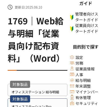
ガイド
更新日:2025.06.10
管理者向けス
1769｜Web給
タートガイド
従業員向けス
与明細「従業
タートガイド
員向け配布資
目的別で探す
料」（Word）
設定
労務
従業員情報
人事
給与明細
対象製品
年末調整
マイナンバー
オフィスステーション 給与明細
有休管理
対象製品
セキュリティ
オフィスステーション Pro