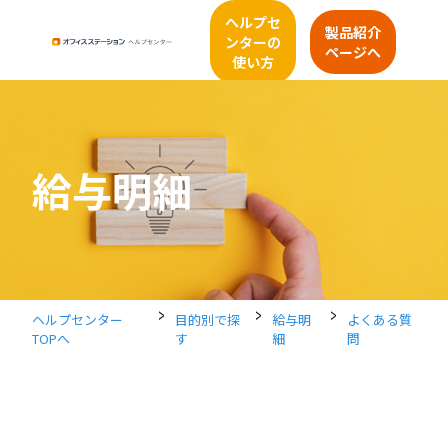
ヘルプセ
製品紹介
ンターの
ページへ
使い方
給与明細
>
>
>
ヘルプセンター
目的別で探
給与明
よくある質
TOPへ
す
細
問