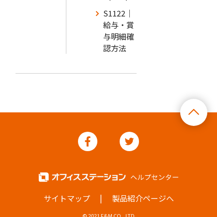
S1122｜
給与・賞
与明細確
認方法
|
サイトマップ
製品紹介ページへ
© 2021 F&M CO., LTD