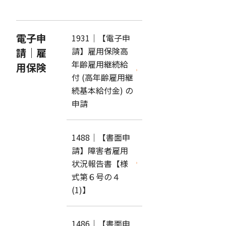
電子申
1931｜【電子申
請】雇用保険高
請｜雇
年齢雇用継続給
用保険
付 (高年齢雇用継
続基本給付金) の
申請
1488｜【書面申
請】障害者雇用
状況報告書【様
式第６号の４
(1)】
1486｜【書面申