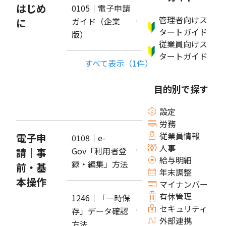
はじめ
0105｜電子申請
管理者向けス
ガイド（企業
に
タートガイド
版）
従業員向けス
タートガイド
すべて表示（1件）
目的別で探す
設定
労務
従業員情報
電子申
0108｜e-
人事
Gov「利用者登
請｜事
給与明細
録・編集」方法
前・基
年末調整
本操作
マイナンバー
有休管理
1246｜「一時保
セキュリティ
存」データ確認
外部連携
方法