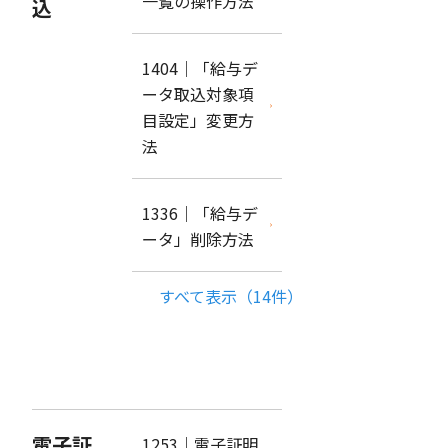
一覧の操作方法
込
1404｜「給与デ
ータ取込対象項
目設定」変更方
法
1336｜「給与デ
ータ」削除方法
すべて表示（14件）
電子証
1253｜電子証明