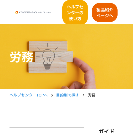
ヘルプセ
製品紹介
ンターの
ページへ
使い方
労務
>
>
ヘルプセンターTOPへ
目的別で探す
労務
ガイド