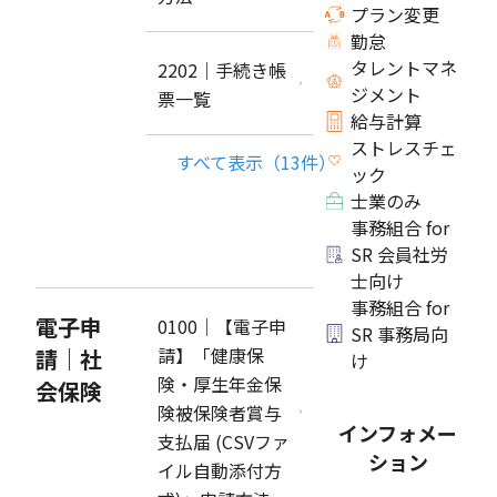
プラン変更
勤怠
タレントマネ
2202｜手続き帳
ジメント
票一覧
給与計算
ストレスチェ
すべて表示（13件）
ック
士業のみ
事務組合 for
SR 会員社労
士向け
事務組合 for
電子申
0100｜【電子申
SR 事務局向
請】「健康保
請｜社
け
険・厚生年金保
会保険
険被保険者賞与
インフォメー
支払届 (CSVファ
ション
イル自動添付方