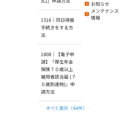
式)」申請方法
お知らせ
メンテナンス
情報
1516｜同日得喪
手続きをする方
法
1808｜【電子申
請】「厚生年金
保険７０歳以上
被用者該当届 (７
０歳到達時)」申
請方法
すべて表示（44件）