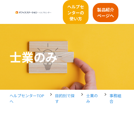
ヘルプセ
製品紹介
ンターの
ページへ
使い方
士業のみ
>
>
>
ヘルプセンターTOP
目的別で探
士業の
事務組
へ
す
み
合