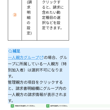
(請
クリックす
求
ると、請求に
明
含めたい勘
②
細
定種目の選
の
択などを設
設
定できます。
定)
補足
一人親方グループ
の場合、グル
ープに所属している一人親方（特
別加入者）は選択不可になりま
す。
管理親方の項目をクリックする
と、請求書明細欄にグループ内の
一人親方の請求情報が表示されま
す。