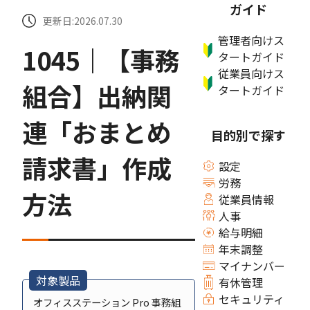
ガイド
更新日:2026.07.30
管理者向けス
1045｜【事務
タートガイド
従業員向けス
組合】出納関
タートガイド
連「おまとめ
目的別で探す
請求書」作成
設定
労務
方法
従業員情報
人事
給与明細
年末調整
マイナンバー
対象製品
有休管理
セキュリティ
オフィスステーション Pro 事務組