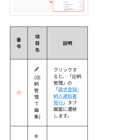
項
番
目
説明
号
名
🖋
クリックす
ると、「出納
(出
管理」の
納
「
請求登録/
管
①
納入通知書
理
発行
」タブ
で
画面に遷移
編
します。
集)
⚙