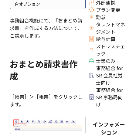
外部連携
合オプション
プラン変更
勤怠
事務組合機能にて、「おまとめ請
タレントマネ
求書」を作成する方法について、
ジメント
ご説明します。
給与計算
ストレスチェ
ック
士業のみ
おまとめ請求書作
事務組合 for
成
SR 会員社労
士向け
事務組合 for
［帳票］＞［帳票］をクリックし
SR 事務局向
ます。
け
インフォメー
ション