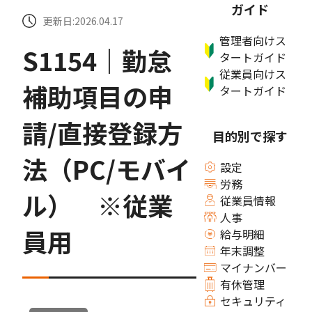
ガイド
更新日:2026.04.17
管理者向けス
S1154｜勤怠
タートガイド
従業員向けス
補助項目の申
タートガイド
請/直接登録方
目的別で探す
法（PC/モバイ
設定
労務
ル） ※従業
従業員情報
人事
員用
給与明細
年末調整
マイナンバー
有休管理
セキュリティ