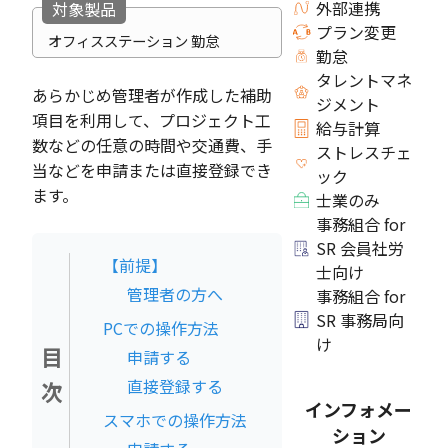
外部連携
対象製品
プラン変更
オフィスステーション 勤怠
勤怠
タレントマネ
あらかじめ管理者が作成した補助
ジメント
項目を利用して、プロジェクト工
給与計算
数などの任意の時間や交通費、手
ストレスチェ
当などを申請または直接登録でき
ック
ます。
士業のみ
事務組合 for
SR 会員社労
【前提】
士向け
管理者の方へ
事務組合 for
SR 事務局向
PCでの操作方法
け
目
申請する
直接登録する
次
インフォメー
スマホでの操作方法
ション