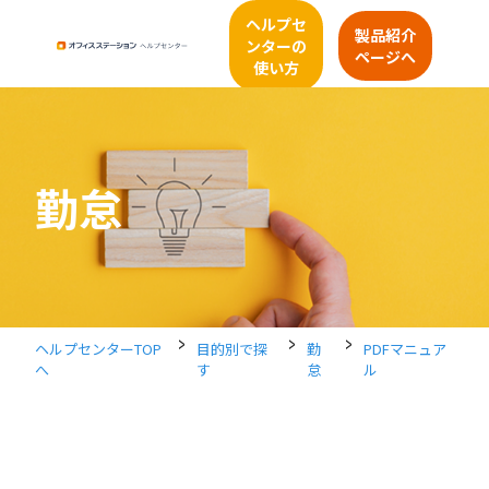
ヘルプセ
製品紹介
ンターの
ページへ
使い方
勤怠
>
>
>
ヘルプセンターTOP
目的別で探
勤
PDFマニュア
へ
す
怠
ル