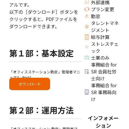
外部連携
アルです。
プラン変更
以下の［ダウンロード］ボタンを
勤怠
クリックすると、PDFファイルを
タレントマネ
ダウンロードできます。
ジメント
給与計算
ストレスチェ
第１部：基本設定
ック
士業のみ
事務組合 for
SR 会員社労
「オフィスステーション勤怠」管理者マニ
ュアル_Part1
士向け
ダウンロード
事務組合 for
SR 事務局向
け
第２部：運用方法
インフォメー
ション
「オフィスステーション 勤怠」管理者マ