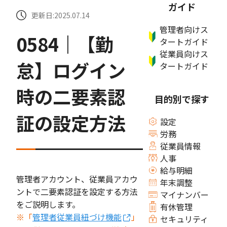
ガイド
更新日:2025.07.14
管理者向けス
0584｜【勤
タートガイド
従業員向けス
怠】ログイン
タートガイド
時の二要素認
目的別で探す
証の設定方法
設定
労務
従業員情報
人事
給与明細
管理者アカウント、従業員アカウ
年末調整
ントで二要素認証を設定する方法
マイナンバー
をご説明します。
有休管理
※「
管理者従業員紐づけ機能
」
セキュリティ