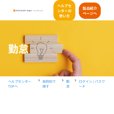
ヘルプセ
製品紹介
ンターの
ページへ
使い方
勤怠
>
>
>
ヘルプセンター
目的別で
勤
ログイン / パスワ
TOPへ
探す
怠
ード