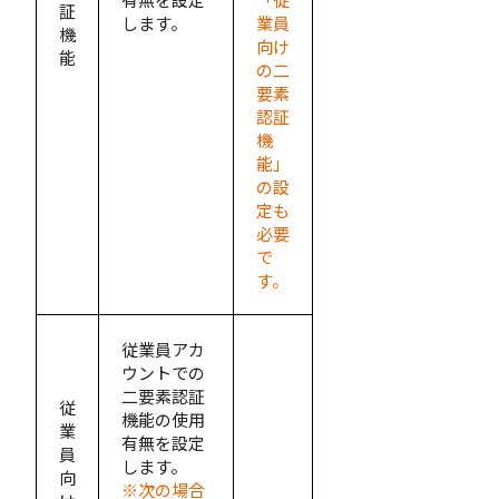
証
します。
業員
機
向け
能
の二
要素
認証
機
能」
の設
定も
必要
で
す。
従業員アカ
ウントでの
二要素認証
従
機能の使用
業
有無を設定
員
します。
向
※次の場合