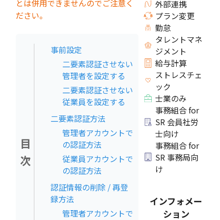
とは併用できませんのでご注意く
外部連携
ださい。
プラン変更
勤怠
タレントマネ
事前設定
ジメント
給与計算
二要素認証させない
ストレスチェ
管理者を設定する
ック
二要素認証させない
士業のみ
従業員を設定する
事務組合 for
二要素認証方法
SR 会員社労
管理者アカウントで
士向け
目
の認証方法
事務組合 for
SR 事務局向
次
従業員アカウントで
け
の認証方法
認証情報の削除 / 再登
録方法
インフォメー
管理者アカウントで
ション