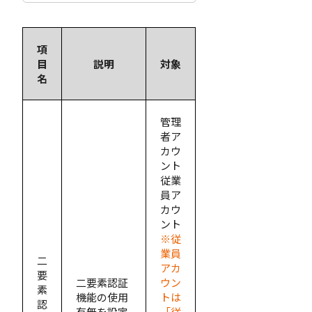
項
目
説明
対象
名
管理
者ア
カウ
ント
従業
員ア
カウ
ント
※従
業員
二
アカ
要
二要素認証
ウン
素
機能の使用
トは
認
有無を設定
「従