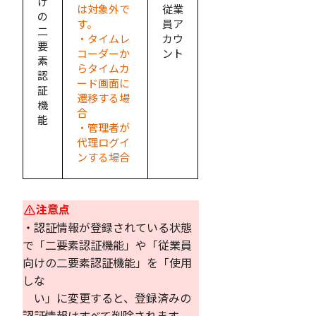
け
は対象外で
従業
の
す。
員ア
二
・タイムレ
カウ
要
コーダーか
ント
素
らタイムカ
認
ード画面に
証
遷移する場
機
合
能
・管理者が
代理ログイ
ンする場合
注意点
・認証情報が登録されている状態
で「二要素認証機能」や「従業員
向けの二要素認証機能」を「使用
しな
い」に変更すると、登録済みの
認証情報はすべて削除されます。