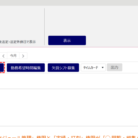
スケジュール管理」権限と「実績・打刻」権限が「◯ 閲覧・編集