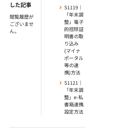
した記事
S1119｜
「年末調
閲覧履歴が
整」電子
ございませ
的控除証
ん。
明書の取
り込み
(マイナ
ポータル
等の連
携)方法
S1121｜
「年末調
整」e-私
書箱連携
設定方法