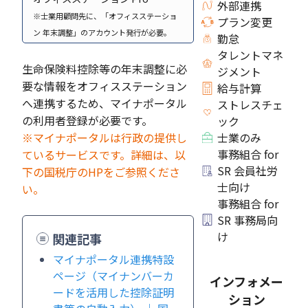
外部連携
※士業用顧問先に、「オフィスステーショ
プラン変更
ン 年末調整」のアカウント発行が必要。
勤怠
タレントマネ
生命保険料控除等の年末調整に必
ジメント
要な情報をオフィスステーション
給与計算
へ連携するため、マイナポータル
ストレスチェ
の利用者登録が必要です。
ック
※マイナポータルは行政の提供し
士業のみ
事務組合 for
ているサービスです。詳細は、以
SR 会員社労
下の国税庁のHPをご参照くださ
士向け
い。
事務組合 for
SR 事務局向
け
関連記事
マイナポータル連携特設
ページ（マイナンバーカ
インフォメー
ードを活用した控除証明
ション