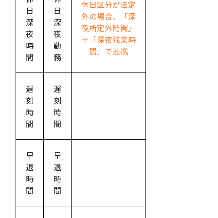
休日区分が法定
日
日
外の場合、「深
深
深
夜所定外時間」
夜
夜
＋「深夜残業時
時
勤
間」で連携
間
務
遅
遅
刻
刻
時
時
間
間
早
早
退
退
時
時
間
間