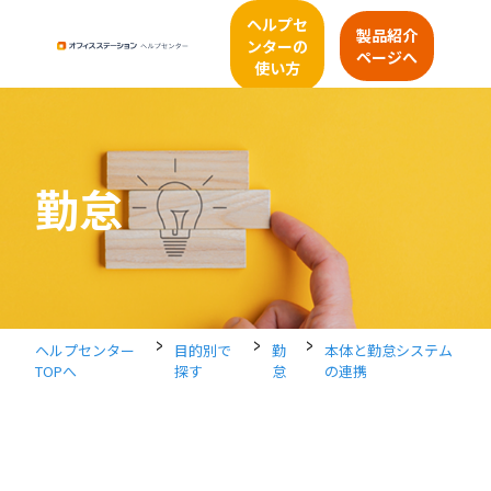
ヘルプセ
製品紹介
ンターの
ページへ
使い方
勤怠
>
>
>
ヘルプセンター
目的別で
勤
本体と勤怠システム
TOPへ
探す
怠
の連携