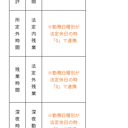
計
間
所
法
定
定
※勤務日種別が
外
内
法定休日の時
時
残
「0」で連携
間
業
法
残
定
※勤務日種別が
業
外
法定休日の時
時
残
「0」で連携
間
業
深
深
※勤務日種別が
夜
夜
法定休日の時
時
勤