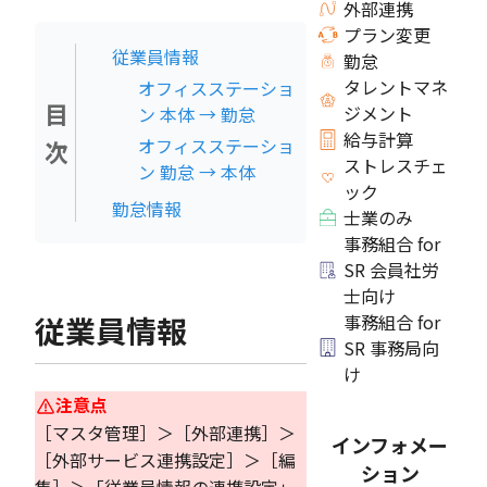
外部連携
プラン変更
従業員情報
勤怠
タレントマネ
オフィスステーショ
目
ジメント
ン 本体 → 勤怠
給与計算
オフィスステーショ
次
ストレスチェ
ン 勤怠 → 本体
ック
勤怠情報
士業のみ
事務組合 for
SR 会員社労
士向け
従業員情報
事務組合 for
SR 事務局向
け
注意点
［マスタ管理］＞［外部連携］＞
インフォメー
［外部サービス連携設定］＞［編
ション