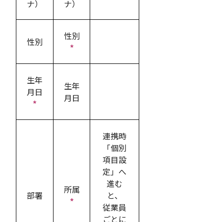
ナ）
ナ）
性別
性別
*
生年
生年
月日
月日
*
連携時
「個別
項目設
定」へ
進む
所属
部署
と、
*
従業員
ごとに