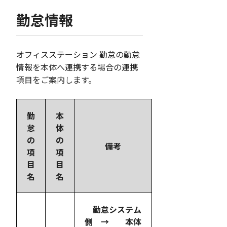
勤怠情報
オフィスステーション 勤怠の勤怠
情報を本体へ連携する場合の連携
項目をご案内します。
勤
本
怠
体
の
の
備考
項
項
目
目
名
名
勤怠システム
側 → 本体