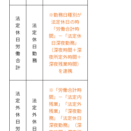
※勤務日種別が
法
法定休日の時
定
法
「労働合計時
休
定
間」－「法定休
日
休
日深夜勤務」
労
日
（深夜時間＋深
働
勤
夜所定外時間＋
合
務
深夜残業時間）
計
を連携
※「労働合計時
法
間」－「法定内
定
法
残業」「法定外
外
定
残業」「深夜勤
休
外
務」「法定休日
日
休
深夜勤務」（深
労
日