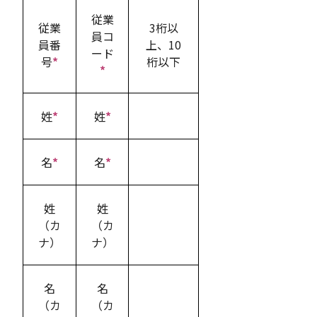
従業
従業
3桁以
員コ
員番
上、10
ード
号
*
桁以下
*
姓
*
姓
*
名
*
名
*
姓
姓
（カ
（カ
ナ）
ナ）
名
名
（カ
（カ