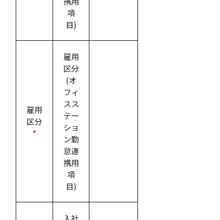
携用
項
目)
雇用
区分
(オ
フィ
スス
雇用
テー
区分
ショ
*
ン勤
怠連
携用
項
目)
入社