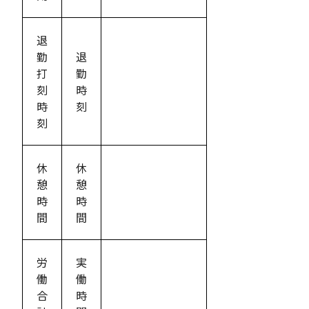
退
勤
退
打
勤
刻
時
時
刻
刻
休
休
憩
憩
時
時
間
間
労
実
働
働
合
時