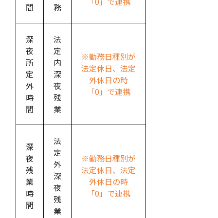
「0」で連携
間
務
深
法
夜
定
※勤務日種別が
所
内
法定休日、法定
定
深
外休日の時
外
夜
「0」で連携
時
残
間
業
法
深
定
夜
※勤務日種別が
外
残
法定休日、法定
深
業
外休日の時
夜
時
「0」で連携
残
間
業