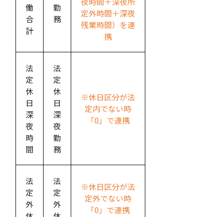
夜時間＋深夜所
働
勤
定外時間＋深夜
合
務
残業時間）を連
計
携
法
法
定
定
休
休
※休日区分が法
日
日
定内でない時
深
深
「0」で連携
夜
夜
時
勤
間
務
法
法
※休日区分が法
定
定
定外でない時
外
外
「0」で連携
休
休