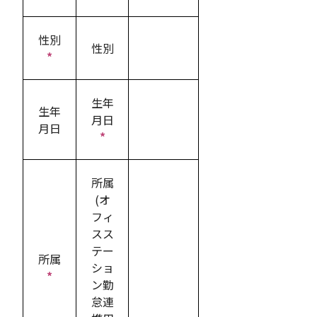
性別
性別
*
生年
生年
月日
月日
*
所属
(オ
フィ
スス
テー
所属
ショ
*
ン勤
怠連