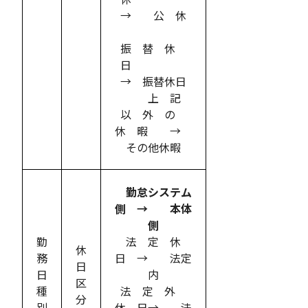
→ 公 休
振 替 休
日
→ 振替休日
上 記
以 外 の
休 暇 →
その他休暇
勤怠システム
側 → 本体
側
勤
法 定 休
休
務
日 → 法定
日
日
内
区
種
法 定 外
分
別
休 日→ 法