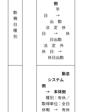
側
平
勤
日 →
務
出 勤
日
法 定 休
種
日 → 休
別
日出勤
法 定 外
休 日 →
休日出勤
勤怠
システム
側
→ 本体側
種別：有休／
取得単位：全日
休暇 → 有休