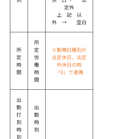
定外
上 記 以
外 → 空白
所
所
定
※勤務日種別が
定
労
法定休日、法定
時
働
外休日の時
間
時
「0」で連携
間
出
勤
出
打
勤
刻
時
時
刻
刻