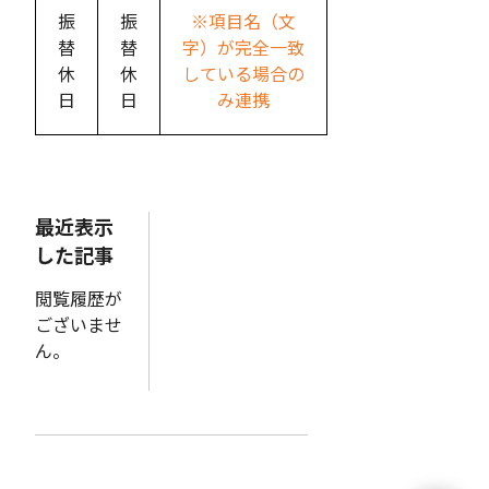
振
振
※項目名（文
替
替
字）が完全一致
休
休
している場合の
日
日
み連携
最近表示
した記事
閲覧履歴が
ございませ
ん。