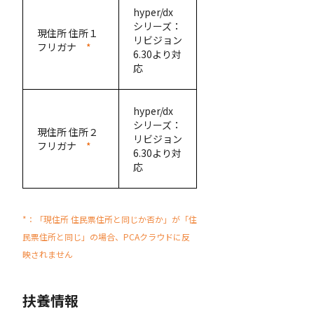
hyper/dx
シリーズ：
現住所 住所１
リビジョン
フリガナ
*
6.30より対
応
hyper/dx
シリーズ：
現住所 住所２
リビジョン
フリガナ
*
6.30より対
応
*：「現住所 住民票住所と同じか否か」が「住
民票住所と同じ」の場合、PCAクラウドに反
映されません
扶養情報