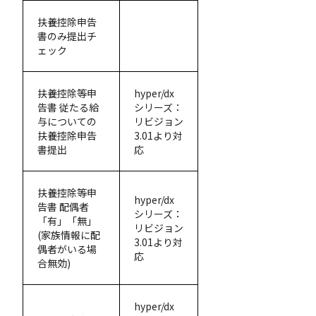
扶養控除申告
書のみ提出チ
ェック
扶養控除等申
hyper/dx
告書 従たる給
シリーズ：
与についての
リビジョン
扶養控除申告
3.01より対
書提出
応
扶養控除等申
hyper/dx
告書 配偶者
シリーズ：
「有」「無」
リビジョン
(家族情報に配
3.01より対
偶者がいる場
応
合無効)
hyper/dx