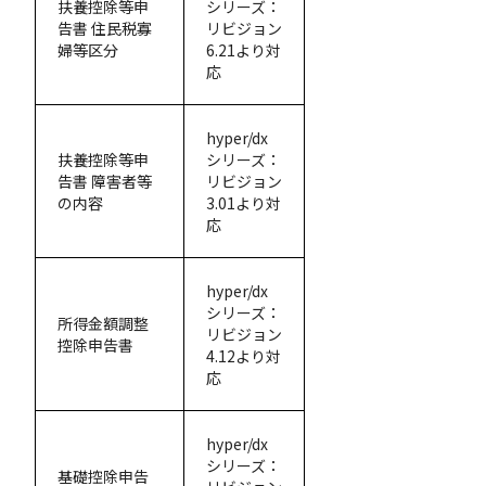
扶養控除等申
シリーズ：
告書 住民税寡
リビジョン
婦等区分
6.21より対
応
hyper/dx
扶養控除等申
シリーズ：
告書 障害者等
リビジョン
の内容
3.01より対
応
hyper/dx
シリーズ：
所得金額調整
リビジョン
控除申告書
4.12より対
応
hyper/dx
シリーズ：
基礎控除申告