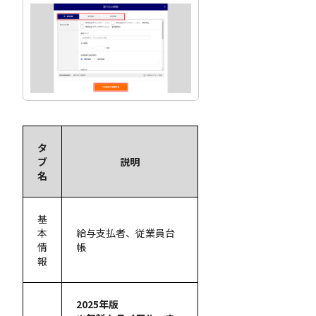
タ
ブ
説明
名
基
本
給与支払者、従業員台
情
帳
報
2025年版