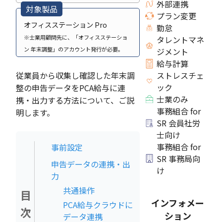
外部連携
対象製品
プラン変更
オフィスステーション Pro
勤怠
※士業用顧問先に、「オフィスステーショ
タレントマネ
ン 年末調整」のアカウント発行が必要。
ジメント
給与計算
従業員から収集し確認した年末調
ストレスチェ
ック
整の申告データをPCA給与に連
士業のみ
携・出力する方法について、ご説
事務組合 for
明します。
SR 会員社労
士向け
事務組合 for
事前設定
SR 事務局向
申告データの連携・出
け
力
共通操作
目
インフォメー
PCA給与クラウドに
次
ション
データ連携