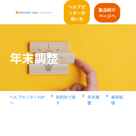
ヘルプセ
製品紹介
ンターの
ページへ
使い方
年末調整
>
>
>
ヘルプセンターTOP
目的別で探
年末調
毎年処
へ
す
整
理