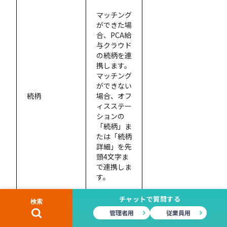
マッチング
ができた場
合、PCA給
与クラウド
の続柄を連
携します。
マッチング
ができない
続柄
場合、オフ
ィスステー
ションの
「続柄」ま
たは「続柄
詳細」を先
頭4文字ま
で連携しま
す。
チャットで質問する
生年月日
管理者用
従業員用