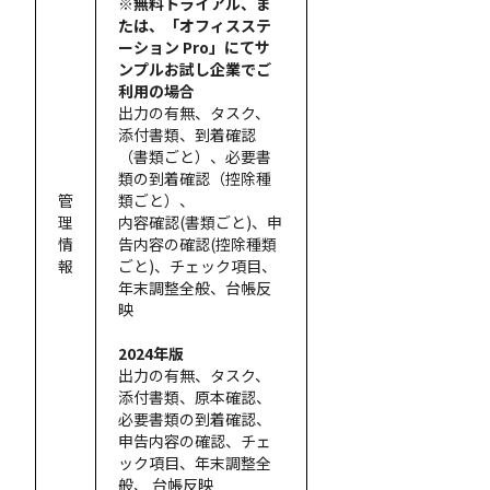
※無料トライアル、ま
たは、「オフィスステ
ーション Pro」にてサ
ンプルお試し企業でご
利用の場合
出力の有無、タスク、
添付書類、到着確認
（書類ごと）、必要書
類の到着確認（控除種
管
類ごと）、
理
内容確認(書類ごと)、申
情
告内容の確認(控除種類
報
ごと)、チェック項目、
年末調整全般、台帳反
映
2024年版
出力の有無、タスク、
添付書類、原本確認、
必要書類の到着確認、
申告内容の確認、チェ
ック項目、年末調整全
般、 台帳反映