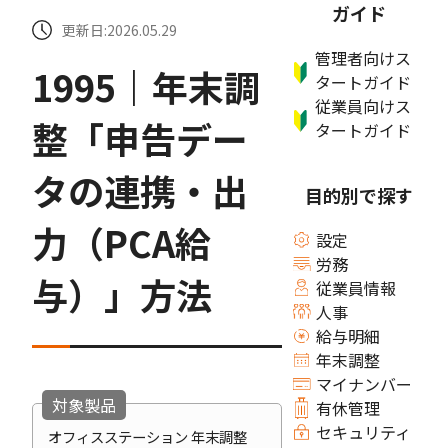
ガイド
更新日:2026.05.29
管理者向けス
1995｜年末調
タートガイド
従業員向けス
整「申告デー
タートガイド
タの連携・出
目的別で探す
力（PCA給
設定
労務
与）」方法
従業員情報
人事
給与明細
年末調整
マイナンバー
対象製品
有休管理
セキュリティ
オフィスステーション 年末調整