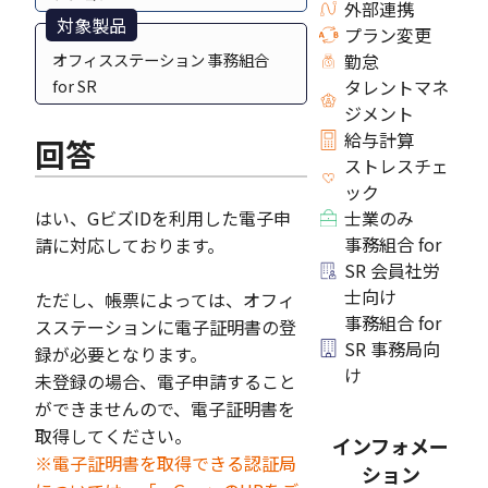
外部連携
対象製品
プラン変更
オフィスステーション 事務組合
勤怠
for SR
タレントマネ
ジメント
給与計算
回答
ストレスチェ
ック
はい、GビズIDを利用した電子申
士業のみ
事務組合 for
請に対応しております。
SR 会員社労
士向け
ただし、帳票によっては、オフィ
事務組合 for
スステーションに電子証明書の登
SR 事務局向
録が必要となります。
け
未登録の場合、電子申請すること
ができませんので、電子証明書を
取得してください。
インフォメー
※電子証明書を取得できる認証局
ション