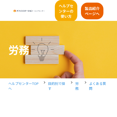
ヘルプセ
製品紹介
ンターの
ページへ
使い方
労務
>
>
>
ヘルプセンターTOP
目的別で探
労
よくある質
へ
す
務
問