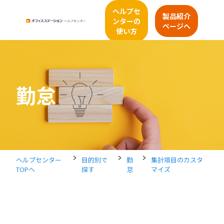
ヘルプセ
製品紹介
ンターの
ページへ
使い方
勤怠
>
>
>
ヘルプセンター
目的別で
勤
集計項目のカスタ
TOPへ
探す
怠
マイズ