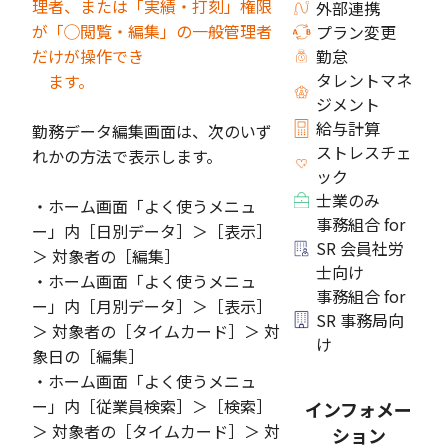
理者、または「実績・打刻」権限
外部連携
が「◯閲覧・編集」の一般管理者
プラン変更
だけが操作でき
勤怠
タレントマネ
ます。
ジメント
給与計算
勤務データ編集画面は、次のいず
ストレスチェ
れかの方法で表示します。
ック
士業のみ
・ホーム画面「よく使うメニュ
事務組合 for
ー」内［日別データ］＞［表示］
SR 会員社労
＞ 対象者の［編集］
士向け
・ホーム画面「よく使うメニュ
事務組合 for
ー」内［月別データ］＞［表示］
SR 事務局向
＞ 対象者の［タイムカード］＞ 対
け
象日の［編集］
・ホーム画面「よく使うメニュ
ー」内［従業員検索］＞［検索］
インフォメー
＞ 対象者の［タイムカード］＞ 対
ション