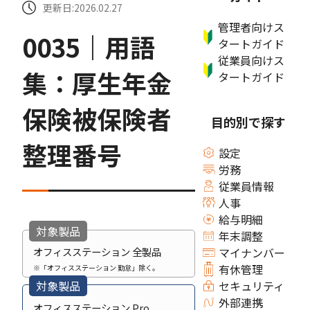
更新日:2026.02.27
管理者向けス
0035｜用語
タートガイド
従業員向けス
集：厚生年金
タートガイド
保険被保険者
目的別で探す
整理番号
設定
労務
従業員情報
人事
給与明細
対象製品
年末調整
オフィスステーション 全製品
マイナンバー
有休管理
※「オフィスステーション 勤怠」除く。
対象製品
セキュリティ
外部連携
オフィスステーション Pro