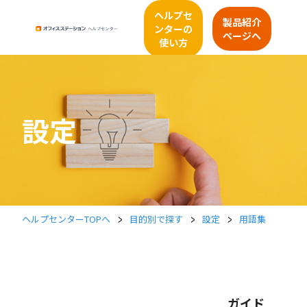
ヘルプセ
製品紹介
ンターの
ページへ
使い方
設定
>
>
>
ヘルプセンターTOPへ
目的別で探す
設定
用語集
ガイド