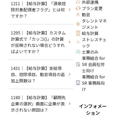
外部連携
1211｜【給与計算】「源泉控
プラン変更
除対象配偶者フラグ」とは何
勤怠
ですか？
タレントマネ
ジメント
1295｜【給与計算】カスタム
給与計算
計算式で「カッコ()」の計算
ストレスチェ
が反映されない場合どうすれ
ック
ばよいですか？
士業のみ
事務組合 for
SR 会員社労
1431｜【給与計算】支給項
士向け
目、控除項目、勤怠項目の追
事務組合 for
加上限数は？
SR 事務局向
け
1180｜【給与計算】「顧問先
企業の選択」画面に企業が表
インフォメー
示されない原因は？
ション