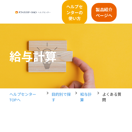
ヘルプセ
製品紹介
ンターの
ページへ
使い方
給与計算
>
>
>
ヘルプセンター
目的別で探
給与計
よくある質
TOPへ
す
算
問