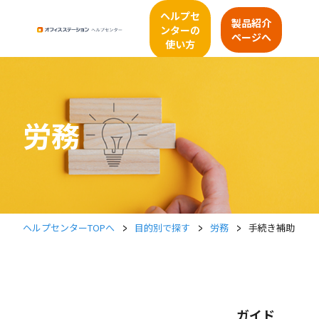
ヘルプセ
製品紹介
ンターの
ページへ
使い方
労務
>
>
>
ヘルプセンターTOPへ
目的別で探す
労務
手続き補助
ガイド