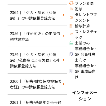
プラン変更
勤怠
2364｜「ケガ・病気（私傷
タレントマネ
病）」の申請依頼登録方法
ジメント
給与計算
ストレスチェ
2356｜「住所変更」の申請依
ック
頼登録方法
士業のみ
事務組合 for
SR 会員社労
2359｜「ケガ・病気（私傷
士向け
病）/私傷病による欠勤」の申
事務組合 for
請依頼登録方法
SR 事務局向
け
2360｜「紛失/健康保険被保険
者証」の申請依頼登録方法
インフォメー
ション
2361｜「紛失/基礎年金番号通