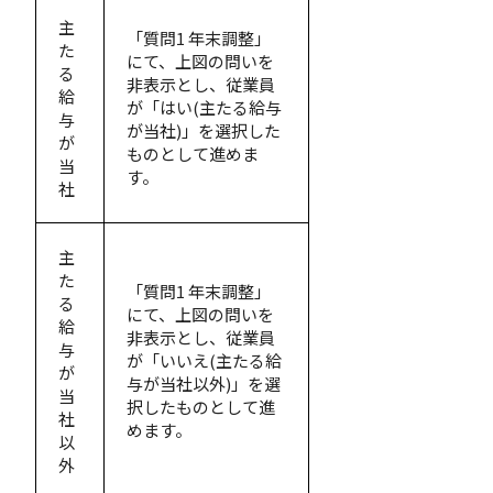
主
「質問1 年末調整」
た
にて、上図の問いを
る
非表示とし、従業員
給
が「はい(主たる給与
与
が当社)」を選択した
が
ものとして進めま
当
す。
社
主
た
「質問1 年末調整」
る
にて、上図の問いを
給
非表示とし、従業員
与
が「いいえ(主たる給
が
与が当社以外)」を選
当
択したものとして進
社
めます。
以
外