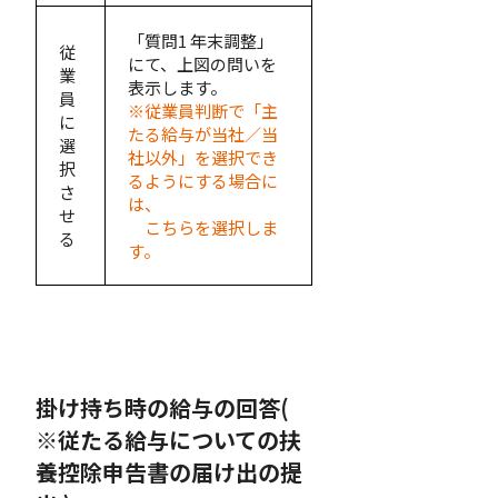
「質問1 年末調整」
従
にて、上図の問いを
業
表示します。
員
※従業員判断で「主
に
たる給与が当社／当
選
社以外」を選択でき
択
るようにする場合に
さ
は、
せ
こちらを選択しま
る
す。
掛け持ち時の給与の回答(
※従たる給与についての扶
養控除申告書の届け出の提