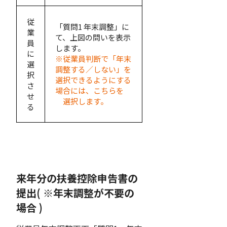
従
「質問1 年末調整」に
業
て、上図の問いを表示
員
します。
に
※従業員判断で「年末
選
調整する／しない」を
択
選択できるようにする
さ
場合には、こちらを
せ
選択します。
る
来年分の扶養控除申告書の
提出( ※年末調整が不要の
場合 )