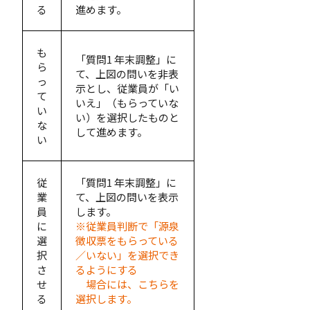
る
進めます。
も
「質問1 年末調整」に
ら
て、上図の問いを非表
っ
示とし、従業員が「い
て
いえ」（もらっていな
い
い）を選択したものと
な
して進めます。
い
従
「質問1 年末調整」に
業
て、上図の問いを表示
員
します。
に
※従業員判断で「源泉
選
徴収票をもらっている
択
／いない」を選択でき
さ
るようにする
せ
場合には、こちらを
る
選択します。