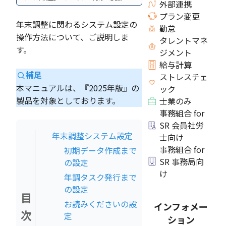
外部連携
プラン変更
年末調整に関わるシステム設定の
勤怠
操作方法について、ご説明しま
タレントマネ
す。
ジメント
給与計算
補足
ストレスチェ
本マニュアルは、『2025年版』の
ック
製品を対象としております。
士業のみ
事務組合 for
SR 会員社労
年末調整システム設定
士向け
事務組合 for
初期データ作成まで
SR 事務局向
の設定
け
年調タスク発行まで
の設定
目
お読みくださいの設
インフォメー
次
定
ション