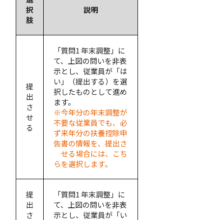
択
説明
肢
「質問1 年末調整」に
て、上図の問いを非表
示とし、従業員が「は
い」（提出する）を選
提
択したものとして進め
出
ます。
さ
※今年分の年末調整が
せ
不要な従業員でも、必
る
ず来年分の扶養控除申
告書の情報を、提出さ
せる場合には、こち
らを選択します。
提
「質問1 年末調整」に
出
て、上図の問いを非表
さ
示とし、従業員が「い