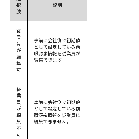
択
説明
肢
従
業
事前に会社側で初期値
員
として設定している前
が
職源泉情報を従業員が
編
編集できます。
集
可
従
業
員
事前に会社側で初期値
が
として設定している前
編
職源泉情報を従業員は
集
編集できません。
不
可