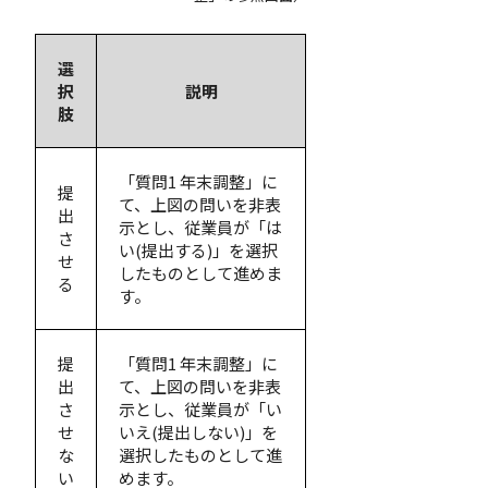
選
択
説明
肢
「質問1 年末調整」に
提
て、上図の問いを非表
出
示とし、従業員が「は
さ
い(提出する)」を選択
せ
したものとして進めま
る
す。
提
「質問1 年末調整」に
出
て、上図の問いを非表
さ
示とし、従業員が「い
せ
いえ(提出しない)」を
な
選択したものとして進
い
めます。