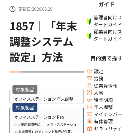
ガイド
更新日:2026.05.29
管理者向けス
1857｜「年末
タートガイド
従業員向けス
調整システム
タートガイド
設定」方法
目的別で探す
設定
労務
従業員情報
対象製品
人事
オフィスステーション 年末調整
給与明細
年末調整
対象製品
マイナンバー
オフィスステーション Pro
有休管理
※士業用顧問先に、「オフィスステーショ
セキュリティ
ン 年末調整」のアカウント発行が必要。