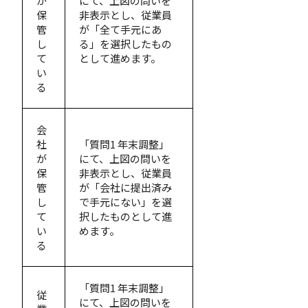
が
にて、上図の問いを
保
非表示とし、従業員
管
が「全て手元にあ
し
る」を選択したもの
て
として進めます。
い
る
会
社
「質問1 年末調整」
が
にて、上図の問いを
保
非表示とし、従業員
管
が「会社に提出済み
し
で手元にない」を選
て
択したものとして進
い
めます。
る
「質問1 年末調整」
従
にて、上図の問いを