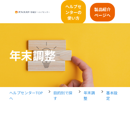
ヘルプセ
製品紹介
ンターの
ページへ
使い方
年末調整
>
>
>
ヘルプセンターTOP
目的別で探
年末調
基本設
へ
す
整
定