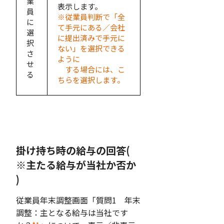
業
表示します。
員
※従業員判断で「全
に
て手元にある／会社
選
に提出済みで手元に
択
ない」を選択できる
さ
ように
せ
する場合には、こ
る
ちらを選択します。
掛け持ち時の給与の回答(
※主たる給与が当社か否か
)
従業員年末調整画面「質問1 年末
調整：主となる給与は当社です