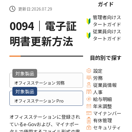
ガイド
更新日:2026.07.29
管理者向けス
0094｜電子証
タートガイド
従業員向けス
明書更新方法
タートガイド
目的別で探す
設定
対象製品
労務
オフィスステーション 労務
従業員情報
対象製品
人事
給与明細
オフィスステーション Pro
年末調整
マイナンバー
オフィスステーションに登録され
有休管理
ているe-Govおよび、マイナポー
セキュリティ
タルで使用するファイル形式の電