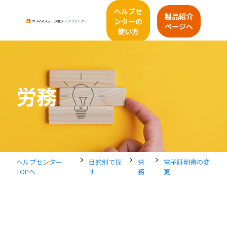
ヘルプセ
製品紹介
ンターの
ページへ
使い方
労務
>
>
>
ヘルプセンター
目的別で探
労
電子証明書の変
TOPへ
す
務
更