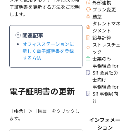
外部連携
子証明書を更新する方法をご説明
プラン変更
します。
勤怠
タレントマネ
ジメント
関連記事
給与計算
オフィスステーションに
ストレスチェ
新しく電子証明書を登録
ック
する方法
士業のみ
事務組合 for
SR 会員社労
士向け
事務組合 for
電子証明書の更新
SR 事務局向
け
［帳票］＞［帳票］をクリックし
ます。
インフォメー
ション