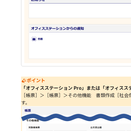
ポイント
「オフィスステーション Pro」または「オフィスス
［帳票］＞［帳票］＞その他機能 書類作成［社会
す。