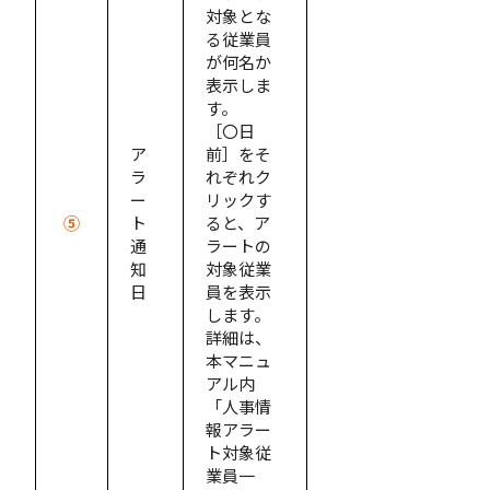
対象とな
る従業員
が何名か
表示しま
す。
［〇日
ア
前］をそ
ラ
れぞれク
ー
リックす
⑤
ト
ると、ア
通
ラートの
知
対象従業
日
員を表示
します。
詳細は、
本マニュ
アル内
「人事情
報アラー
ト対象従
業員一