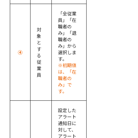
「全従業
員」「在
職者の
対
み」「退
象
職者の
と
み」から
す
④
選択しま
る
す。
従
※初期値
業
は、「在
員
職者の
み」で
す。
設定した
アラート
通知日に
対して、
アラート