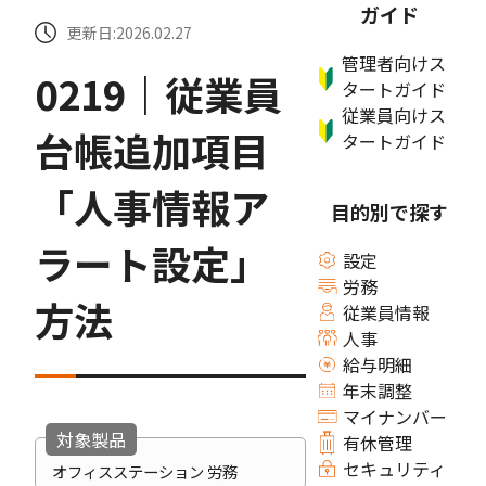
ガイド
更新日:2026.02.27
管理者向けス
0219｜従業員
タートガイド
従業員向けス
台帳追加項目
タートガイド
「人事情報ア
目的別で探す
ラート設定」
設定
労務
方法
従業員情報
人事
給与明細
年末調整
マイナンバー
対象製品
有休管理
セキュリティ
オフィスステーション 労務