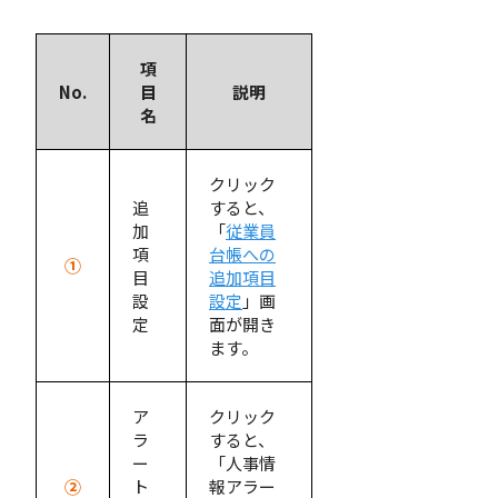
項
No.
目
説明
名
クリック
追
すると、
加
「
従業員
項
台帳への
①
目
追加項目
設
設定
」画
定
面が開き
ます。
ア
クリック
ラ
すると、
ー
「人事情
②
ト
報アラー