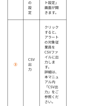
の
ト設定」
設
画面が開
定
きます。
クリック
すると、
アラート
の対象従
業員を
CSVファ
イルに出
CSV
力しま
③
出
す。
力
詳細は、
本マニュ
アル内
「CSV出
力」をご
参照くだ
さい。