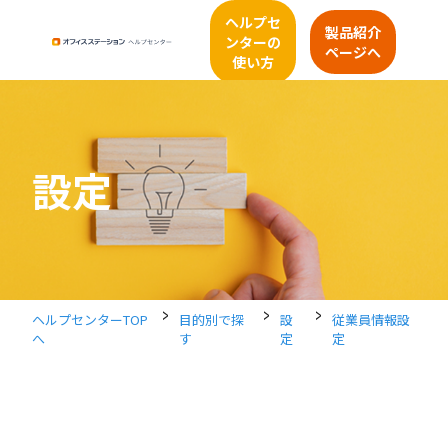
ヘルプセ
製品紹介
ンターの
ページへ
使い方
設定
>
>
>
ヘルプセンターTOP
目的別で探
設
従業員情報設
へ
す
定
定