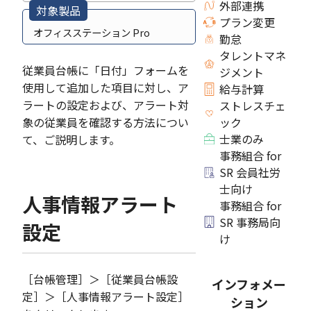
外部連携
対象製品
プラン変更
オフィスステーション Pro
勤怠
タレントマネ
従業員台帳に「日付」フォームを
ジメント
使用して追加した項目に対し、ア
給与計算
ラートの設定および、アラート対
ストレスチェ
象の従業員を確認する方法につい
ック
士業のみ
て、ご説明します。
事務組合 for
SR 会員社労
士向け
人事情報アラート
事務組合 for
SR 事務局向
設定
け
［台帳管理］＞［従業員台帳設
インフォメー
定］＞［人事情報アラート設定］
ション