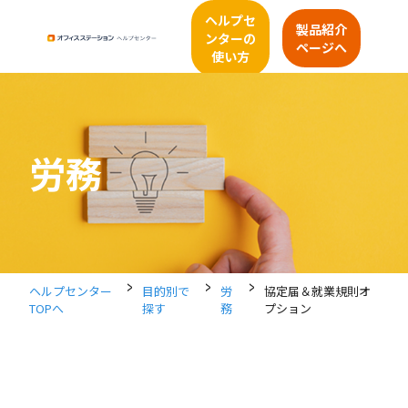
ヘルプセ
製品紹介
ンターの
ページへ
使い方
労務
>
>
>
ヘルプセンター
目的別で
労
協定届＆就業規則オ
TOPへ
探す
務
プション