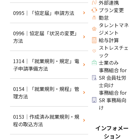
外部連携
プラン変更
0995｜「協定届」申請方法
勤怠
タレントマネ
ジメント
0996｜協定届「状況の変更」
給与計算
方法
ストレスチェ
ック
1314｜「就業規則・規定」電
士業のみ
子申請準備方法
事務組合 for
SR 会員社労
士向け
0154｜「就業規則・規程」管
事務組合 for
理方法
SR 事務局向
け
0153｜作成済み就業規則・規
程の取込方法
インフォメー
ション