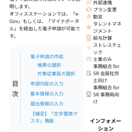
外部連携
明します。
プラン変更
オフィスステーションでは、「e-
勤怠
Gov」もしくは、「マイナポータ
タレントマネ
ル」を経由した電子申請が可能で
ジメント
す。
給与計算
ストレスチェ
ック
電子申請の作成
士業のみ
帳票の選択
事務組合 for
SR 会員社労
対象従業員の選択
士向け
目
申請内容の入力
事務組合 for
次
基本情報の入力
SR 事務局向
け
提出情報の入力
【補足】「文字置換マ
インフォメー
スタ」機能
ション