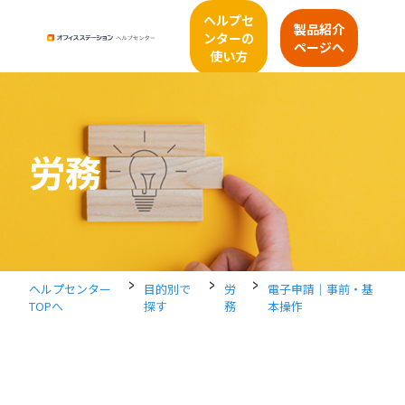
ヘルプセ
製品紹介
ンターの
ページへ
使い方
労務
>
>
>
ヘルプセンター
目的別で
労
電子申請｜事前・基
TOPへ
探す
務
本操作