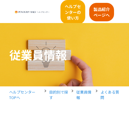
ヘルプセ
製品紹介
ンターの
ページへ
使い方
従業員情報
>
>
>
ヘルプセンター
目的別で探
従業員情
よくある質
TOPへ
す
報
問