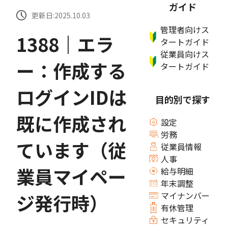
ガイド
更新日:2025.10.03
管理者向けス
1388｜エラ
タートガイド
従業員向けス
ー：作成する
タートガイド
ログインIDは
目的別で探す
既に作成され
設定
労務
ています（従
従業員情報
人事
業員マイペー
給与明細
年末調整
ジ発行時）
マイナンバー
有休管理
セキュリティ