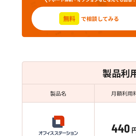
無料
で相談してみる
製品利
製品名
月額利用
440