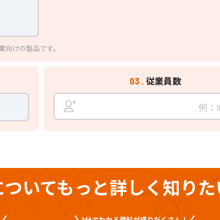
業向けの製品です。
従業員数
03 .
について
もっと
詳しく
知りた
！
3分でわかる資料が盛りだくさん！