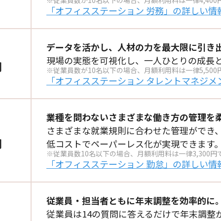
※従業員数が10名以下の場合、月額利用料は
一律4,40
「オフィスステーション 労務」の
詳しい情
データを活かし、
人材の力を最大限に引き
現場の実態を可視化し、
一人ひとりの成長
円
※従業員数が10名以下の場合、月額利用料は一律5,500
「オフィスステーション タレントマネジメ
業種を問わないさまざまな
働き方の管理を
さまざまな就業規則に
合わせた管理ができ
円
低コストでペーパーレス化が実現できます
※従業員数10名以下の場合、月額利用料は一律3,300円
「オフィスステーション 勤怠」の
詳しい情
従業員・担当者ともに
年末調整を効率的に
従業員は14の質問に答えるだけで
年末調整