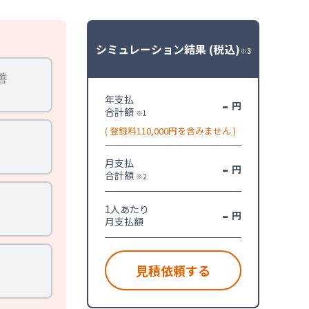
シミュレーション結果
(税込)
※3
善
年支払
-
円
合計額
※1
( 登録料110,000円を含みません )
月支払
-
円
合計額
※2
1人あたり
-
円
月支払額
見積依頼する