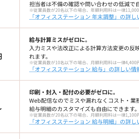
担当者は不備の確認や
問い合わせの低減で
※従業員数が20名以下の場合、年額利用料は一律11,00
「オフィスステーション 年末調整」の
詳し
給与計算ミスがゼロに。
入力ミスや法改正による
計算方法変更の反
円
れます。
※従業員数が10名以下の場合、月額利用料は一律4,400
「オフィスステーション 給与」の
詳しい情
印刷・封入・配付の必要がゼロに。
Web配信なのでミスや漏れなく
コスト・業
～
給与明細のカスタマイズも
自由にできます
※従業員数が20名以下の場合、月額利用料は一律1,100
「オフィスステーション 給与明細」の
詳し