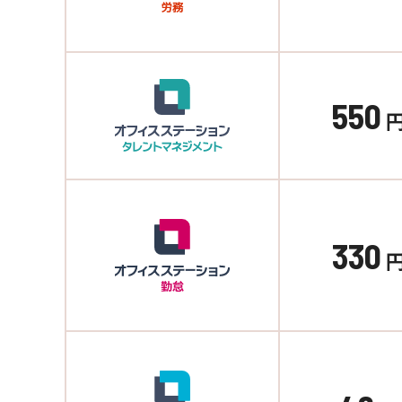
550
330