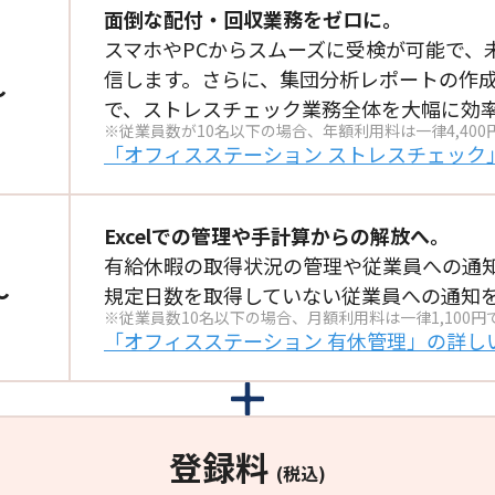
面倒な配付・回収業務をゼロに。
スマホやPCからスムーズに受検が可能で、
信します。さらに、集団分析レポートの作
～
で、ストレスチェック業務全体を大幅に効
※従業員数が10名以下の場合、年額利用料は一律4,400
「オフィスステーション ストレスチェック
Excelでの管理や
手計算からの解放へ。
有給休暇の取得状況の管理や
従業員への通
～
規定日数を取得していない
従業員への通知
※従業員数10名以下の場合、月額利用料は一律1,100円
「オフィスステーション 有休管理」の
詳し
登録料
(税込)