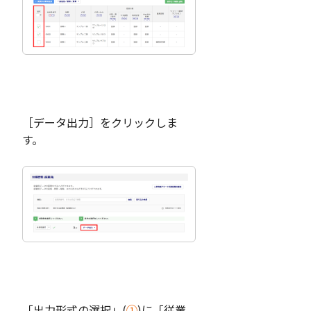
［データ出力］をクリックしま
す。
「出力形式の選択」(
①
)に「従業