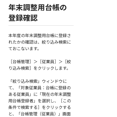
年末調整用台帳の
登録確認
本年度の年末調整用台帳に登録さ
れたかの確認は、絞り込み検索に
ておこないます。
［台帳管理］＞［従業員］＞［絞
り込み検索］をクリックします。
「絞り込み検索」ウィンドウに
て、「対象従業員：台帳に登録の
ある従業員」に「現在の年末調整
用台帳登録者」を選択し、［この
条件で検索する］をクリックする
と、「台帳管理（従業員）」画面