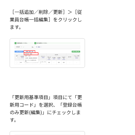
［一括追加／削除／更新］＞［従
業員台帳一括編集］をクリックし
ます。
「更新用基準項目」項目にて「更
新用コード」を選択、「登録台帳
のみ更新(編集)」にチェックしま
す。