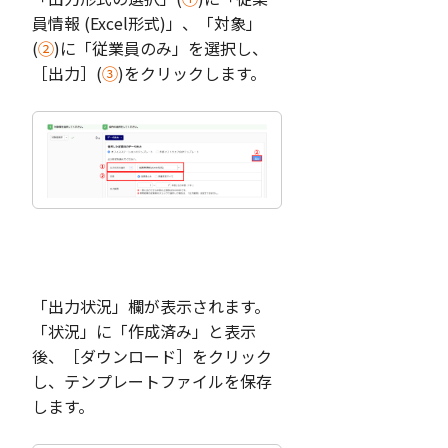
員情報 (Excel形式)」、「対象」
(
②
)に「従業員のみ」を選択し、
［出力］(
③
)をクリックします。
「出力状況」欄が表示されます。
「状況」に「作成済み」と表示
後、［ダウンロード］をクリック
し、テンプレートファイルを保存
します。