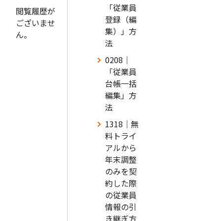
「従業員
閲覧履歴が
登録（編
ございませ
集）」方
ん。
法
0208｜
「従業員
台帳一括
編集」方
法
1318｜無
料トライ
アルから
年末調整
のみを契
約した際
の従業員
情報の引
き継ぎ方