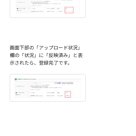
画面下部の「アップロード状況」
欄の「状況」に「反映済み」と表
示されたら、登録完了です。