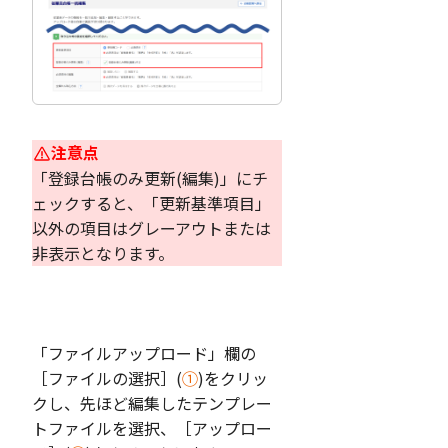
注意点
「登録台帳のみ更新(編集)」にチ
ェックすると、「更新基準項目」
以外の項目はグレーアウトまたは
非表示となります。
「ファイルアップロード」欄の
［ファイルの選択］(
①
)をクリッ
クし、先ほど編集したテンプレー
トファイルを選択、［アップロー