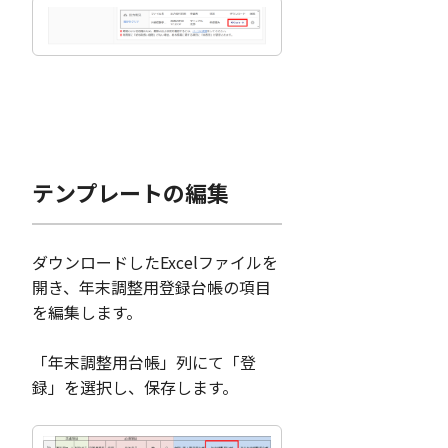
テンプレートの編集
ダウンロードしたExcelファイルを
開き、年末調整用登録台帳の項目
を編集します。
「年末調整用台帳」列にて「登
録」を選択し、保存します。