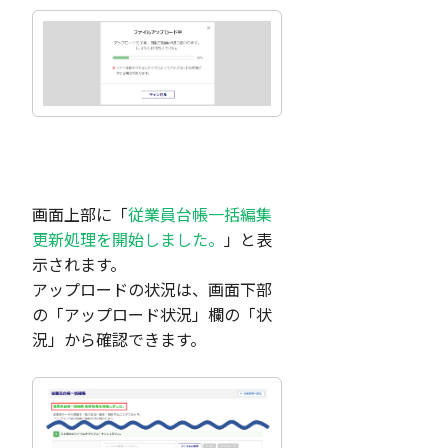
画面上部に「
従業員台帳一括編集
更新処理を開始しました。
」と表
示されます。
アップロードの状況は、画面下部
の「アップロード状況」欄の「状
況」から確認できます。