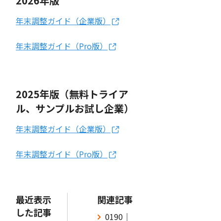
2026年版
年末調整ガイド（企業版）
年末調整ガイド（Pro版）
2025年版（無料トライア
ル、サンプルお試し企業）
年末調整ガイド（企業版）
年末調整ガイド（Pro版）
最近表示
関連記事
した記事
0190｜