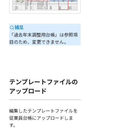
補足
「過去年末調整用台帳」は参照項
目のため、変更できません。
テンプレートファイルの
アップロード
編集したテンプレートファイルを
従業員台帳にアップロードしま
す。