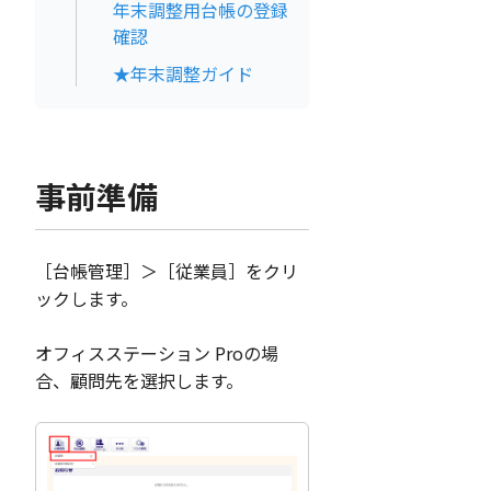
年末調整用台帳の登録
確認
★年末調整ガイド
事前準備
［台帳管理］＞［従業員］をクリ
ックします。
オフィスステーション Proの場
合、顧問先を選択します。