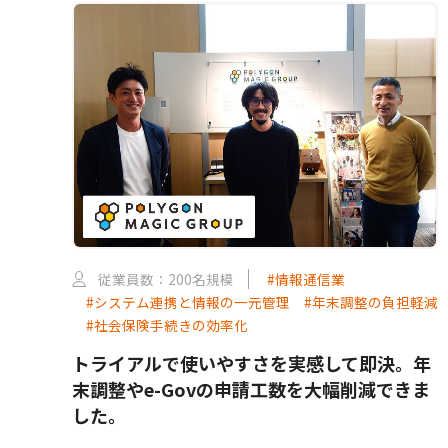
従業員数：200名規模
#情報通信業
#システム連携と情報の一元管理
#年末調整の負担軽減
#社会保険手続きの効率化
トライアルで使いやすさを実感して即決。年
末調整やe-Govの申請工数を大幅削減できま
した。