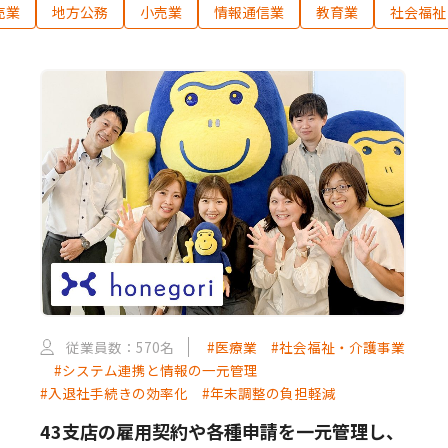
売業
地方公務
小売業
情報通信業
教育業
社会福祉
従業員数：570名
#医療業
#社会福祉・介護事業
#システム連携と情報の一元管理
#入退社手続きの効率化
#年末調整の負担軽減
43支店の雇用契約や各種申請を一元管理し、