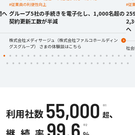
#従業員の利便性向上
#従
関へ
グループ5社の手続きを電子化し、1,000名超の
2
契約更新工数が半減
2
へ
株式会社メディサージュ（株式会社ファルコホールディン
グスグループ） さまの体験談はこちら
社会
55,000
※1
利用社数
、
超
99.6
※2
継続率
%