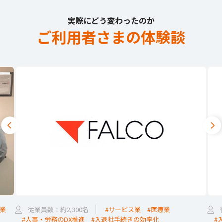
実際にどう変わったのか
ご利用者さまの体験談
業
従業員数：約2,300名
#サービス業
#医療業
#人事・労務のDX推進
#入退社手続きの効率化
#