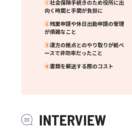
①
社会保険手続きのため役所に出
向く時間と手間が負担に
②
残業申請や休日出勤申請の管理
が煩雑なこと
③
遠方の拠点とのやり取りが紙ベ
ースで非効率だったこと
④
書類を郵送する際のコスト
INTERVIEW