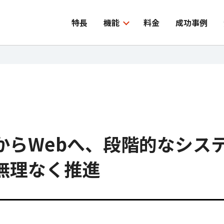
特長
機能
料金
成功事例
からWebへ、段階的なシス
無理なく推進