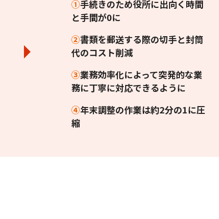
①
手続きのため役所に出向く時間
と手間が0に
②
書類を郵送する際の切手と封筒
代のコスト削減
③
業務効率化によって突発的な業
務に丁寧に対応できるように
④
年末調整の作業は約2分の1に圧
縮