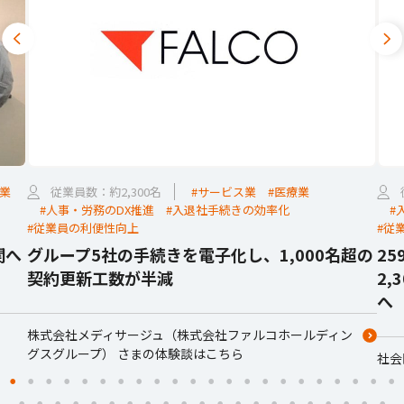
業
従業員数：約2,300名
#サービス業
#医療業
#人事・労務のDX推進
#入退社手続きの効率化
#
#従業員の利便性向上
#従
関へ
グループ5社の手続きを電子化し、1,000名超の
2
契約更新工数が半減
2
へ
株式会社メディサージュ（株式会社ファルコホールディン
グスグループ） さまの体験談はこちら
社会