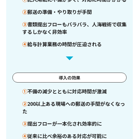
②
郵送の準備・やり取りが手間
③
書類提出フローもバラバラ、人海戦術で収集
するしかなく非効率
④
給与計算業務の時間が圧迫される
導入の効果
①
不備の減少とともに対応時間が激減
②
200以上ある現場への郵送の手間がなくなっ
た
③
提出フローが一本化され効率的に
④
従来に比べ余裕のある対応が可能に