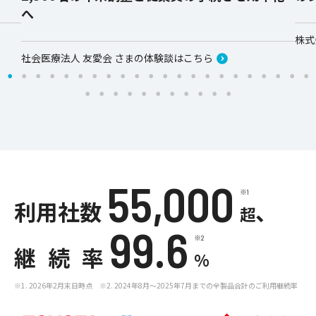
へ
株式
社会医療法人 友愛会 さまの体験談はこちら
55,000
※1
利用社数
、
超
99.6
※2
継続率
%
※1. 2026年2月末日時点 ※2. 2024年8月～2025年7月までの全製品合計のご利用継続率