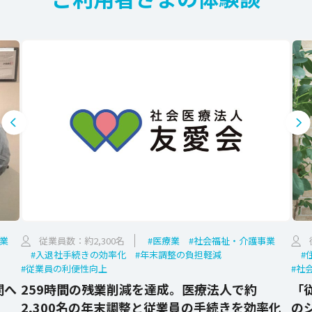
業
従業員数：約2,300名
#医療業
#社会福祉・介護事業
#入退社手続きの効率化
#年末調整の負担軽減
#
#従業員の利便性向上
#社
関へ
259時間の残業削減を達成。医療法人で約
「
2,300名の年末調整と従業員の手続きを効率化
の