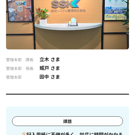
立木 さま
管理本部 課長
城戸 さま
管理本部 係長
田中 さま
管理本部
課題
①
記入用紙に不備が多く、対応に時間がかかる