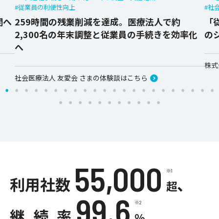
#従業員の利便性向上
#社
関へ
259時間の残業削減を達成。医療法人で約
「
2,300名の年末調整と従業員の手続きを効率化
の
へ
株式
社会医療法人 友愛会 さまの体験談はこちら
55,000
※1
利用社数
、
超
99.6
※2
継続率
%