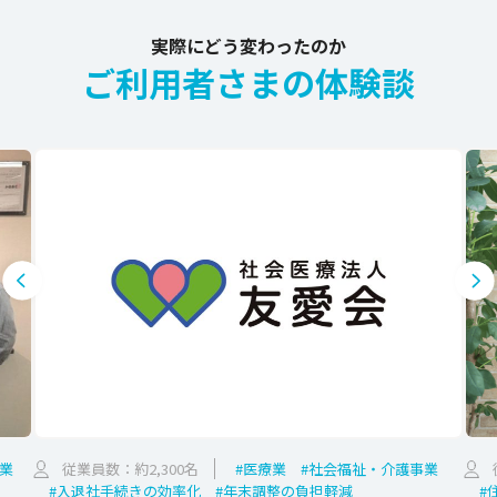
実際にどう変わったのか
ご利用者さまの体験談
業
従業員数：約2,300名
#医療業
#社会福祉・介護事業
#入退社手続きの効率化
#年末調整の負担軽減
#