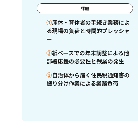
課題
①
産休・育休者の手続き業務によ
る現場の負荷と時間的プレッシャ
ー
②
紙ベースでの年末調整による他
部署応援の必要性と残業の発生
③
自治体から届く住民税通知書の
振り分け作業による業務負荷