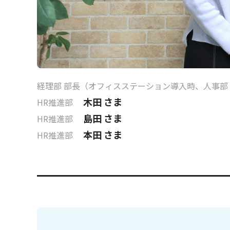
経理部 部長（オフィスステーション導入時、人事部
木田 さま
HR推進部
島田 さま
HR推進部
本田 さま
HR推進部