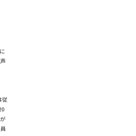
年に
と声
は従
0
荷が
業員