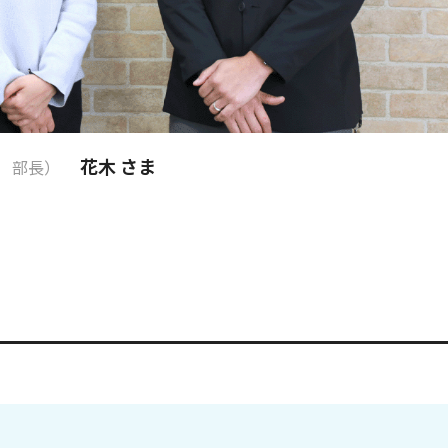
花木 さま
 部長）